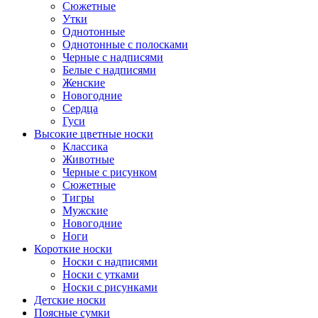
Сюжетные
Утки
Однотонные
Однотонные с полосками
Черные с надписями
Белые с надписями
Женские
Новогодние
Сердца
Гуси
Высокие цветные носки
Классика
Животные
Черные с рисунком
Сюжетные
Тигры
Мужские
Новогодние
Ноги
Короткие носки
Носки с надписями
Носки с утками
Носки с рисунками
Детские носки
Поясные сумки