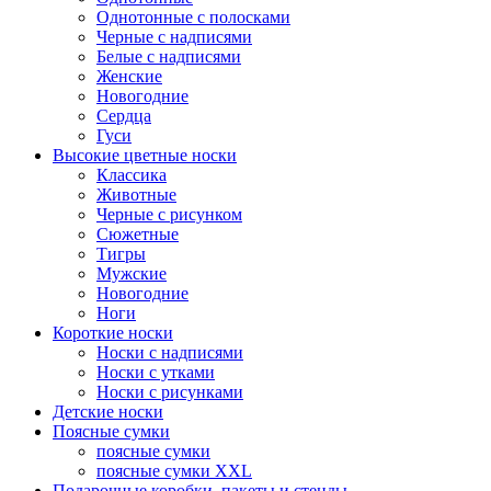
Однотонные с полосками
Черные с надписями
Белые с надписями
Женские
Новогодние
Сердца
Гуси
Высокие цветные носки
Классика
Животные
Черные с рисунком
Сюжетные
Тигры
Мужские
Новогодние
Ноги
Короткие носки
Носки с надписями
Носки с утками
Носки с рисунками
Детские носки
Поясные сумки
поясные сумки
поясные сумки XXL
Подарочные коробки, пакеты и стенды