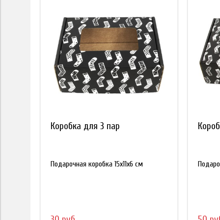
Коробка для 3 пар
Короб
Подарочная коробка 15х11х6 см
Подаро
30 руб
50 ру