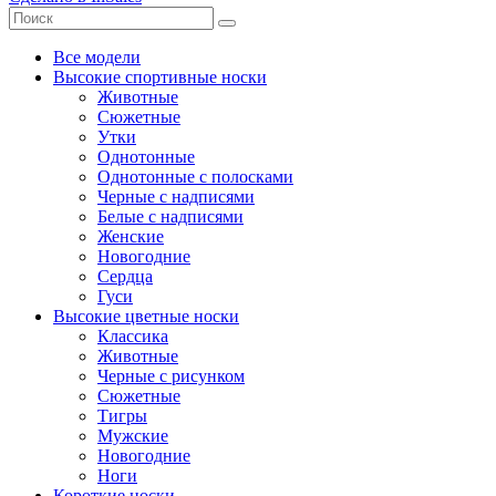
Все модели
Высокие спортивные носки
Животные
Сюжетные
Утки
Однотонные
Однотонные с полосками
Черные с надписями
Белые с надписями
Женские
Новогодние
Сердца
Гуси
Высокие цветные носки
Классика
Животные
Черные с рисунком
Сюжетные
Тигры
Мужские
Новогодние
Ноги
Короткие носки