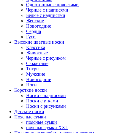
Однотонные с полосками
Черные с надписями
Белые с надписями
Женские
Новогодние
Сердца
Гуси
Высокие цветные носки
Классика
Животные
Черные с рисунком
Сюжетные
Тигры
Мужские
Новогодние
Ноги
Короткие носки
Носки с надписями
Носки с утками
Носки с рисунками
Детские носки
Поясные сумки
поясные сумки
поясные сумки XXL
Подарочные коробки, пакеты и стенды