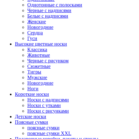
Однотонные с полосками
Черные с надписями
Белые с надписями
Женские
Новогодние
Сердца
Гуси
Высокие цветные носки
Классика
Животные
Черные с рисунком
Сюжетные
Тигры
Мужские
Новогодние
Ноги
Короткие носки
Носки с надписями
Носки с утками
Носки с рисунками
Детские носки
Поясные сумки
поясные сумки
поясные сумки XXL
Подарочные коробки, пакеты и стенды