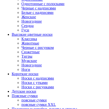
Однотонные с полосками
Черные с надписями
Белые с надписями
Женские
Новогодние
Сердца
Гуси
Высокие цветные носки
Классика
Животные
Черные с рисунком
Сюжетные
Тигры
Мужские
Новогодние
Ноги
Короткие носки
Носки с надписями
Носки с утками
Носки с рисунками
Детские носки
Поясные сумки
поясные сумки
поясные сумки XXL
Подарочные коробки, пакеты и стенды