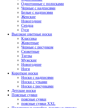
Однотонные с полосками
Черные с надписями
Белые с надписями
Женские
Новогодние
Сердца
Гуси
Высокие цветные носки
Классика
Животные
Черные с рисунком
Сюжетные
Тигры
Мужские
Новогодние
Ноги
Короткие носки
Носки с надписями
Носки с утками
Носки с рисунками
Детские носки
Поясные сумки
поясные сумки
поясные сумки XXL
Подарочные коробки, пакеты и стенды