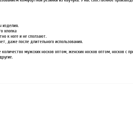
ользованием комфортной резинки из каучука. У нас собственное произво
ы изделия.
го хлопка
тно к ноге и не сползают.
ет, даже после длительного использования.
количество мужских носков оптом, женских носков оптом, носков с пр
другие.