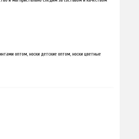
дство и мы пристально следим за составом и качеством
интами оптом, носки детские оптом, носки цветные