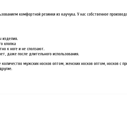
ользованием комфортной резинки из каучука. У нас собственное произво
ы изделия.
го хлопка
тно к ноге и не сползают.
ет, даже после длительного использования.
количество мужских носков оптом, женских носков оптом, носков с пр
другие.