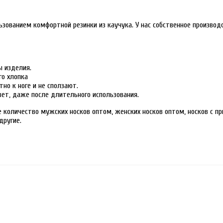
ользованием комфортной резинки из каучука. У нас собственное произво
ы изделия.
го хлопка
тно к ноге и не сползают.
ет, даже после длительного использования.
количество мужских носков оптом, женских носков оптом, носков с пр
другие.