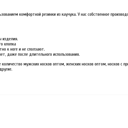
ользованием комфортной резинки из каучука. У нас собственное произво
ы изделия.
го хлопка
тно к ноге и не сползают.
ет, даже после длительного использования.
количество мужских носков оптом, женских носков оптом, носков с пр
другие.