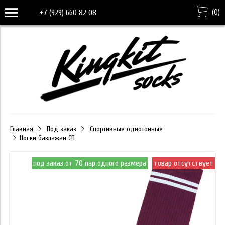
(
0
)
+7 (929) 660 82 08
Главная
Под заказ
Спортивные однотонные
Носки баклажан СП
под заказ от 70 пар одного размера
товар отсутствует