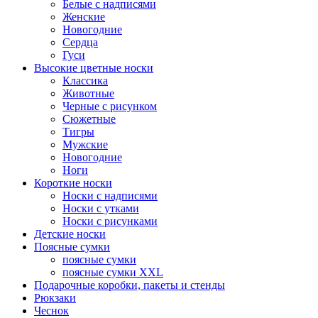
Белые с надписями
Женские
Новогодние
Сердца
Гуси
Высокие цветные носки
Классика
Животные
Черные с рисунком
Сюжетные
Тигры
Мужские
Новогодние
Ноги
Короткие носки
Носки с надписями
Носки с утками
Носки с рисунками
Детские носки
Поясные сумки
поясные сумки
поясные сумки XXL
Подарочные коробки, пакеты и стенды
Рюкзаки
Чеснок