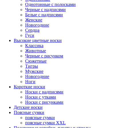
Однотонные с полосками
Черные с надписями
Белые с надписями
Женские
Новогодние
Сердца
Гуси
Высокие цветные носки
Классика
Животные
Черные с рисунком
Сюжетные
Тигры
Мужские
Новогодние
Ноги
Короткие носки
Носки с надписями
Носки с утками
Носки с рисунками
Детские носки
Поясные сумки
поясные сумки
поясные сумки XXL
Подарочные коробки, пакеты и стенды