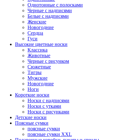
Однотонные с полосками
Черные с надписями
Белые с надписями
Женские
Новогодние
Сердца
Гуси
Высокие цветные носки
Классика
Животные
Черные с рисунком
Сюжетные
Тигры
Мужские
Новогодние
Ноги
Короткие носки
Носки с надписями
Носки с утками
Носки с рисунками
Детские носки
Поясные сумки
поясные сумки
поясные сумки XXL
Подарочные коробки, пакеты и стенды