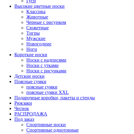
Гуси
Высокие цветные носки
Классика
Животные
Черные с рисунком
Сюжетные
Тигры
Мужские
Новогодние
Ноги
Короткие носки
Носки с надписями
Носки с утками
Носки с рисунками
Детские носки
Поясные сумки
поясные сумки
поясные сумки XXL
Подарочные коробки, пакеты и стенды
Рюкзаки
Чеснок
РАСПРОДАЖА
Под заказ
Спортивные носки
Спортивные однотонные