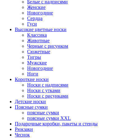
Белые с надписями
Женские
Новогодние
Сердца
Гуси
Высокие цветные носки
Классика
Животные
Черные с рисунком
Сюжетные
Тигры
Мужские
Новогодние
Ноги
Короткие носки
Носки с надписями
Носки с утками
Носки с рисунками
Детские носки
Поясные сумки
поясные сумки
поясные сумки XXL
Подарочные коробки, пакеты и стенды
Рюкзаки
Чеснок